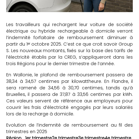
Les travailleurs qui rechargent leur voiture de société
électrique ou hybride rechargeable à domicile verront
l’indemnité forfaitaire de remboursement diminuer à
partir du 1ᵉʳ octobre 2025. C’est ce que croit savoir Group
S. Les nouveaux montants, fixés sur la base des tarifs de
l’électricité établis par la CREG, s’appliqueront dans les
trois Régions pour le dernier trimestre de l’année.
En Wallonie, le plafond de remboursement passera de
38,34 à 34,57 centimes par kilowattheure. En Flandre, il
sera ramené de 34,56 à 30,70 centimes, tandis qu’à
Bruxelles, il passera de 37,87 à 33,56 centimes par kWh.
Ces valeurs servent de référence aux employeurs pour
couvrir les frais d’électricité engagés par leurs salariés
lors de la recharge à domicile.
Evolution de l’indemnité de remboursement au fil des
trimestres en 2025
Région
1er trimestre
2e trimestre
3e trimestre
4e trimestre