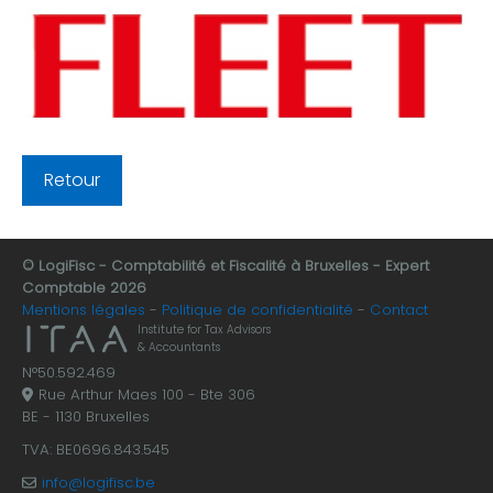
Retour
© LogiFisc - Comptabilité et Fiscalité à Bruxelles - Expert
Comptable 2026
Mentions légales
Politique de confidentialité
Contact
Institute for Tax Advisors
& Accountants
N°50.592.469
Rue Arthur Maes 100 - Bte 306
BE - 1130 Bruxelles
TVA: BE0696.843.545
info@logifisc.be