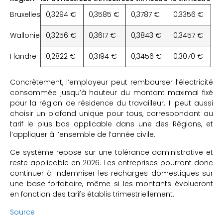
Bruxelles
0,3294 €
0,3585 €
0,3787 €
0,3356 €
Wallonie
0,3256 €
0,3617 €
0,3843 €
0,3457 €
Flandre
0,2822 €
0,3194 €
0,3456 €
0,3070 €
Concrètement, l’employeur peut rembourser l’électricité
consommée jusqu’à hauteur du montant maximal fixé
pour la région de résidence du travailleur. Il peut aussi
choisir un plafond unique pour tous, correspondant au
tarif le plus bas applicable dans une des Régions, et
l’appliquer à l’ensemble de l’année civile.
Ce système repose sur une tolérance administrative et
reste applicable en 2026. Les entreprises pourront donc
continuer à indemniser les recharges domestiques sur
une base forfaitaire, même si les montants évolueront
en fonction des tarifs établis trimestriellement.
Source