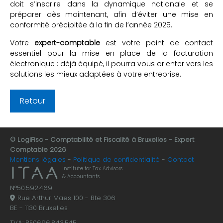
doit s’inscrire dans la dynamique nationale et se
préparer dès maintenant, afin d’éviter une mise en
conformité précipitée à la fin de l’année 2025.
Votre
expert-comptable
est votre point de contact
essentiel pour la mise en place de la facturation
électronique : déjà équipé, il pourra vous orienter vers les
solutions les mieux adaptées à votre entreprise.
Retour
© LogiFisc - Comptabilité et Fiscalité à Bruxelles - Expert
Comptable 2026
Mentions légales
Politique de confidentialité
Contact
Institute for Tax Advisors
& Accountants
N°50.592.469
Rue Arthur Maes 100 - Bte 306
BE - 1130 Bruxelles
TVA: BE0696.843.545