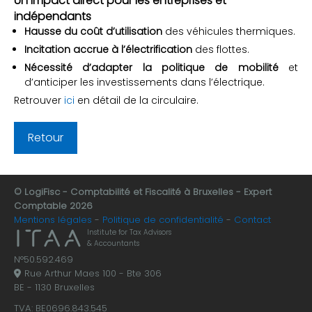
Un impact direct pour les entreprises et
indépendants
Hausse du coût d’utilisation
des véhicules thermiques.
Incitation accrue à l’électrification
des flottes.
Nécessité d’adapter la politique de mobilité
et
d’anticiper les investissements dans l’électrique.
Retrouver
ici
en détail de la circulaire.
Retour
© LogiFisc - Comptabilité et Fiscalité à Bruxelles - Expert
Comptable 2026
Mentions légales
Politique de confidentialité
Contact
Institute for Tax Advisors
& Accountants
N°50.592.469
Rue Arthur Maes 100 - Bte 306
BE - 1130 Bruxelles
TVA: BE0696.843.545