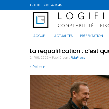
TVA: BE0696.843.545
ACCUEIL
ACTUALITÉS
PRÉSENTATION
La requalification : c’est 
24/09/2025 - Publié par :
FiduPress
< Retour