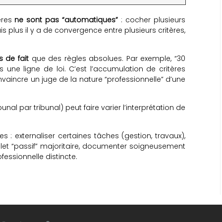
ères
ne sont pas “automatiques”
: cocher plusieurs
s plus il y a de convergence entre plusieurs critères,
s de fait
que des règles absolues. Par exemple, “30
 une ligne de loi. C’est l’accumulation de critères
nvaincre un juge de la nature “professionnelle” d’une
unal par tribunal) peut faire varier l’interprétation de
ues : externaliser certaines tâches (gestion, travaux),
volet “passif” majoritaire, documenter soigneusement
ofessionnelle distincte.