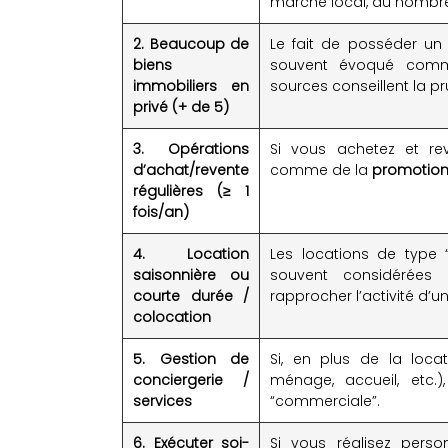
marché local, du nombre 
2. Beaucoup de
Le fait de posséder un
biens
souvent évoqué comme 
immobiliers en
sources conseillent la 
privé (+ de 5)
3. Opérations
Si vous achetez et re
d’achat/revente
comme de la
promotion
régulières (≥ 1
fois/an)
4. Location
Les locations de type 
saisonnière ou
souvent considérées
courte durée /
rapprocher l’activité d’
colocation
5. Gestion de
Si, en plus de la locat
conciergerie /
ménage, accueil, etc.)
services
“commerciale”.
6. Exécuter soi-
Si vous réalisez perso