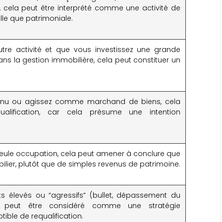
n, cela peut être interprété comme une activité de
lle que patrimoniale.
utre activité et que vous investissez une grande
ns la gestion immobilière, cela peut constituer un
onnu ou agissez comme marchand de biens, cela
ualification, car cela présume une intention
e seule occupation, cela peut amener à conclure que
bilier, plutôt que de simples revenus de patrimoine.
s élevés ou “agressifs” (bullet, dépassement du
n) peut être considéré comme une stratégie
ible de requalification.