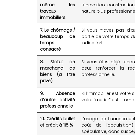
même les
rénovation, constructio
travaux
nature plus professionne
immobiliers
7. Le chômage /
Si vous n’avez pas d’a
beaucoup de
partie de votre temps da
temps
indice fort.
consacré
8. Statut de
Si vous êtes déjà rec
marchand de
peut renforcer la req
biens (à titre
professionnelle.
privé)
9. Absence
Si l’immobilier est votr
d’autre activité
votre “métier” est l’immo
professionnelle
10. Crédits bullet
L’usage de financement
et crédit à 115 %
coût de l’acquisitio
spéculative, donc suscept