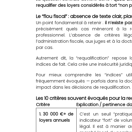
requalifier des loyers considérés à tort “non 
Le “flou fiscal” : absence de texte clair, pl
Un point fondamental à retenir :
il n’existe p
précisément quels cas mèneront à la req
professionnel. L’absence de critères lé
l’administration fiscale, aux juges et à la doc
par cas.
Autrement dit, la “requalification” repose l
indices de fait. Cela crée une insécurité juridi
Pour mieux comprendre les “indices” util
fréquemment évoqués — parfois dans la doctr
impact dans les décisions de requalification.
Les 10 critères souvent évoqués pour la re
Critère
Explication / pertinence d
1. 30 000 €+ de
C’est un seuil “prati
loyers annuels
indicateur “fort” de volu
légal. Il est à manier