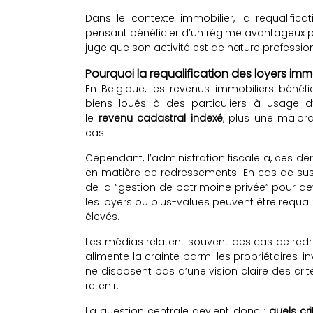
Dans le contexte immobilier, la requalifica
pensant bénéficier d’un régime avantageux pe
juge que son activité est de nature profession
Pourquoi la requalification des loyers imm
En Belgique, les revenus immobiliers bénéfi
biens loués à des particuliers à usage d’
le
revenu cadastral indexé
, plus une majora
cas.
Cependant, l’administration fiscale a, ces d
en matière de redressements. En cas de suspic
de la “gestion de patrimoine privée” pour de
les loyers ou plus-values peuvent être requal
élevés.
Les médias relatent souvent des cas de redr
alimente la crainte parmi les propriétaires-i
ne disposent pas d’une vision claire des crit
retenir.
La question centrale devient donc :
quels cr