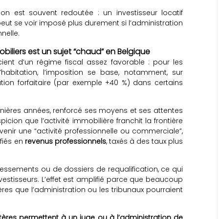
tion est souvent redoutée : un investisseur locatif
ut se voir imposé plus durement si l’administration
nelle.
obiliers est un sujet “chaud” en Belgique
cient d’un régime fiscal assez favorable : pour les
habitation, l’imposition se base, notamment, sur
tion forfaitaire (par exemple +40 %) dans certains
ernières années, renforcé ses moyens et ses attentes
ion que l’activité immobilière franchit la frontière
venir une “activité professionnelle ou commerciale”,
ifiés en
revenus professionnels
, taxés à des taux plus
essements ou de dossiers de requalification, ce qui
nvestisseurs. L’effet est amplifié parce que beaucoup
ères que l’administration ou les tribunaux pourraient
itères permettent à un juge ou à l’administration de