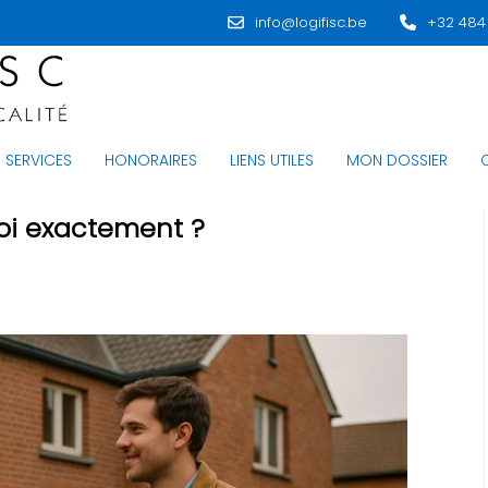
info@logifisc.be
+32 484
SERVICES
HONORAIRES
LIENS UTILES
MON DOSSIER
quoi exactement ?