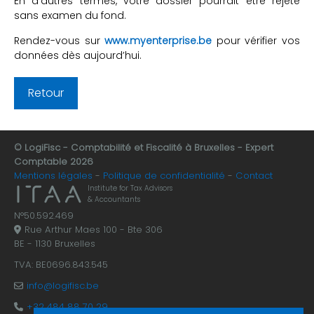
En d’autres termes, votre dossier pourrait être rejeté
sans examen du fond.
Rendez-vous sur
www.myenterprise.be
pour vérifier vos
données dès aujourd’hui.
Retour
© LogiFisc - Comptabilité et Fiscalité à Bruxelles - Expert
Comptable 2026
Mentions légales
Politique de confidentialité
Contact
Institute for Tax Advisors
& Accountants
N°50.592.469
Rue Arthur Maes 100 - Bte 306
BE - 1130 Bruxelles
TVA: BE0696.843.545
info@logifisc.be
+32 484 88 70 29