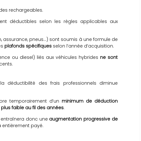
ides rechargeables.
stent déductibles selon les règles applicables aux
tien, assurance, pneus…) sont soumis à une formule de
es
plafonds spécifiques
selon l’année d’acquisition.
nce ou diesel) liés aux véhicules hybrides
ne sont
cents.
a déductibilité des frais professionnels diminue
ncore temporairement d’un
minimum de déduction
 plus faible au fil des années
.
 entraînera donc une
augmentation progressive de
jà entièrement payé.