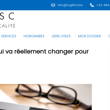
info@logifisc.be
+32 484
SERVICES
HONORAIRES
LIENS UTILES
MON DOSSIER
qui va réellement changer pour