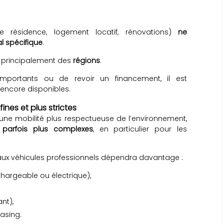
e résidence, logement locatif, rénovations)
ne
l spécifique
.
 principalement des
régions
.
portants ou de revoir un financement, il est
 encore disponibles.
fines et plus strictes
s une mobilité plus respectueuse de l’environnement,
t parfois plus complexes
, en particulier pour les
iés aux véhicules professionnels dépendra davantage :
chargeable ou électrique),
nt),
easing.