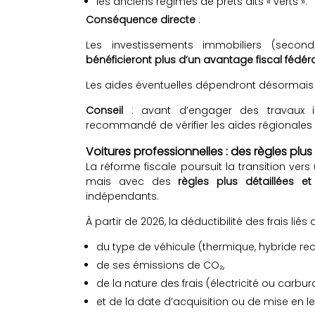
les anciens régimes de prêts dits « verts ».
Conséquence directe
:
Les investissements immobiliers (second
bénéficieront plus d’un avantage fiscal fédéra
Les aides éventuelles dépendront désormais
Conseil
: avant d’engager des travaux im
recommandé de vérifier les aides régionales
Voitures professionnelles : des règles plus 
La réforme fiscale poursuit la transition ver
mais avec des
règles plus détaillées e
indépendants.
À partir de 2026, la déductibilité des frais l
du type de véhicule (thermique, hybride re
de ses émissions de CO₂,
de la nature des frais (électricité ou carbura
et de la date d’acquisition ou de mise en l