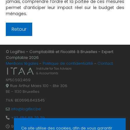
jamais, comprendre l’ordre et la portée de ces mesures
permet d’anticiper leur impact réel sur le budget des
ménages.
Retour
© LogiFisc - Comptabilité et Fiscalité à Bruxelles - Expert
Comptable 2026
Mentions légales
Politique de confidentialité
Contact
Institute for Tax Advisors
& Accountants
N°50.592.469
Rue Arthur Maes 100 - Bte 306
BE - 1130 Bruxelles
TVA: BE0696.843.545
info@logifisc.be
+32 484 88 70 29
9:30 - 17:30 du lundi au vendredi
Ce site utilise des cookies, afin de vous garantir