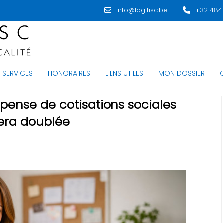
info@logifisc.be
+32 484
SERVICES
HONORAIRES
LIENS UTILES
MON DOSSIER
spense de cotisations sociales
era doublée