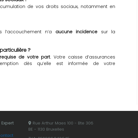
ccumulation de vos droits sociaux, notamment en
rès l’accouchement n’a
aucune incidence
sur la
rticulière ?
requise de votre part
. Votre caisse d’assurances
xemption dès qu’elle est informée de votre
- Expert
Rue Arthur Maes 100 - Bte 306
BE - 1130 Bruxelles
ontact