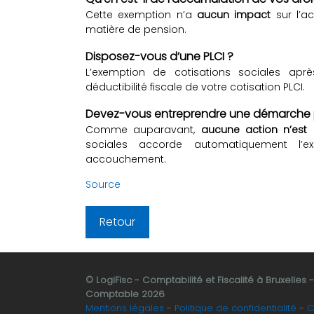
Cette exemption n’a
aucun impact
sur l’a
matière de pension.
Disposez-vous d’une PLCI ?
L’exemption de cotisations sociales ap
déductibilité fiscale de votre cotisation PLCI.
Devez-vous entreprendre une démarche pa
Comme auparavant,
aucune action n’est 
sociales accorde automatiquement l’e
accouchement.
Source
Retour
© LogiFisc - Comptabilité et Fiscalité à Bruxelles 
Comptable 2026
Mentions légales
Politique de confidentialité
C