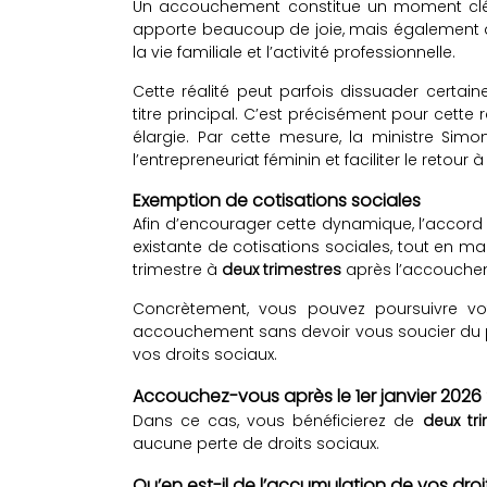
Un accouchement constitue un moment clé 
apporte beaucoup de joie, mais également des 
la vie familiale et l’activité professionnelle.
Cette réalité peut parfois dissuader cer
titre principal. C’est précisément pour cette
élargie. Par cette mesure, la ministre Si
l’entrepreneuriat féminin et faciliter le retour
Exemption de cotisations sociales
Afin d’encourager cette dynamique, l’accord
existante de cotisations sociales, tout en mai
trimestre à
deux trimestres
après l’accouche
Concrètement, vous pouvez poursuivre vot
accouchement sans devoir vous soucier du p
vos droits sociaux.
Accouchez-vous après le 1er janvier 2026
Dans ce cas, vous bénéficierez de
deux tr
aucune perte de droits sociaux.
Qu’en est-il de l’accumulation de vos droi