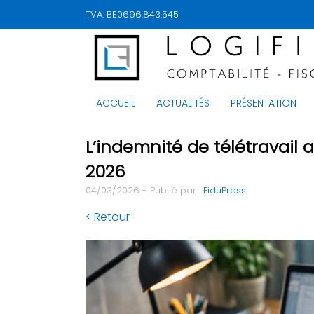
TVA: BE0696.843.545
ACCUEIL
ACTUALITÉS
PRÉSENTATION
L’indemnité de télétravail
2026
04/03/2026 - Publié par :
FiduPress
< Retour