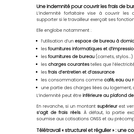
Une indemnité pour couvrir les frais de b
L’indemnité forfaitaire vise à couvrir l
supporter si le travailleur exerçait ses fonctio
Elle englobe notamment :
l’utilisation d’un
espace de bureau à domic
les
fournitures informatiques et d’impressi
les
fournitures de bureau
(carnets, stylos…)
les
charges courantes
telles que l’électricit
les
frais d’entretien et d’assurance
les consommations comme
café, eau ou 
une partie des charges liées au logement
L’indemnité peut être
inférieure au plafond de
En revanche, si un montant
supérieur
est ver
s’agit de frais réels
. À défaut, la partie 
soumise aux cotisations ONSS et au précompt
Télétravail « structurel et régulier » : une c