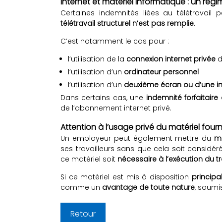
Internet et matériel informatique : un régi
Certaines indemnités liées au télétravail
télétravail structurel n’est pas remplie
.
C’est notamment le cas pour :
l’utilisation de la
connexion internet privée
d
l’utilisation d’un
ordinateur personnel
l’utilisation d’un
deuxième écran ou d’une i
Dans certains cas, une
indemnité forfaitair
de l’abonnement internet privé.
Attention à l’usage privé du matériel fourn
Un employeur peut également mettre du
ma
ses travailleurs sans que cela soit consi
ce matériel soit
nécessaire à l’exécution du tr
Si ce matériel est mis à disposition
princip
comme un
avantage de toute nature
, soumi
Retour