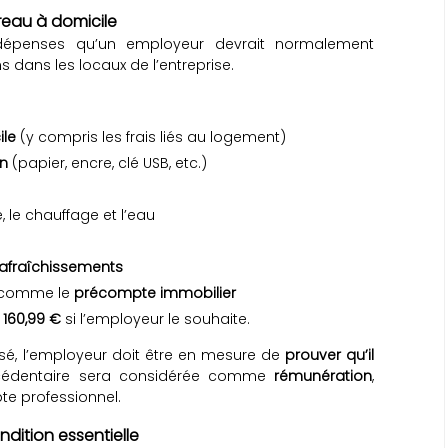
ureau à domicile
es dépenses qu’un employeur devrait normalement
ns dans les locaux de l’entreprise.
ile
(y compris les frais liés au logement)
on
(papier, encre, clé USB, etc.)
é, le chauffage et l’eau
rafraîchissements
, comme le
précompte immobilier
 160,99 €
si l’employeur le souhaite.
sé, l’employeur doit être en mesure de
prouver qu’il
excédentaire sera considérée comme
rémunération
,
e professionnel.
ondition essentielle