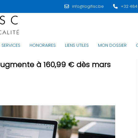
info@logifisc.be
+32 484
SERVICES
HONORAIRES
LIENS UTILES
MON DOSSIER
 augmente à 160,99 € dès mars