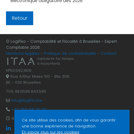
électronique obligatoire dès 2026
Retour
© LogiFisc - Comptabilité et Fiscalité à Bruxelles - Expert
Comptable 2026
Mentions légales
Politique de confidentialité
Contact
Institute for Tax Advisors
& Accountants
N°50.592.469
Rue Arthur Maes 100 - Bte 306
BE - 1130 Bruxelles
TVA: BE0696.843.545
info@logifisc.be
+32 484 88 70 29
9:30 - 17:30 du lundi au vendredi
Ce site utilise des cookies, afin de vous garantir
une bonne expérience de navigation.
En savoir plus sur les cookies