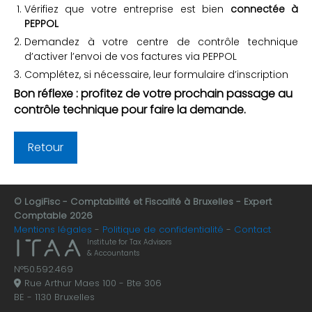
Vérifiez que votre entreprise est bien
connectée à
PEPPOL
Demandez à votre centre de contrôle technique
d’activer l’envoi de vos factures via PEPPOL
Complétez, si nécessaire, leur formulaire d’inscription
Bon réflexe
: profitez de votre prochain passage au
contrôle technique pour faire la demande.
Retour
© LogiFisc - Comptabilité et Fiscalité à Bruxelles - Expert
Comptable 2026
Mentions légales
Politique de confidentialité
Contact
Institute for Tax Advisors
& Accountants
N°50.592.469
Rue Arthur Maes 100 - Bte 306
BE - 1130 Bruxelles