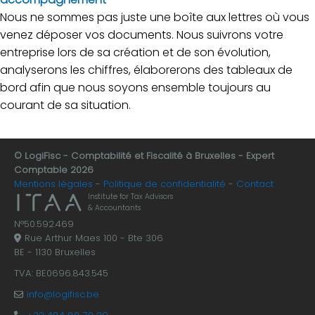
Nous ne sommes pas juste une boîte aux lettres où vous
venez déposer vos documents. Nous suivrons votre
entreprise lors de sa création et de son évolution,
analyserons les chiffres, élaborerons des tableaux de
bord afin que nous soyons ensemble toujours au
courant de sa situation.
© LogiFisc - Comptabilité et Fiscalité à Bruxelles - Expert
Comptable 2026
Mentions légales
Politique de confidentialité
Contact
Institute for Tax Advisors
& Accountants
N°50.592.469
Rue Arthur Maes 100 - Bte 306
BE - 1130 Bruxelles
TVA: BE0696.843.545
info@logifisc.be