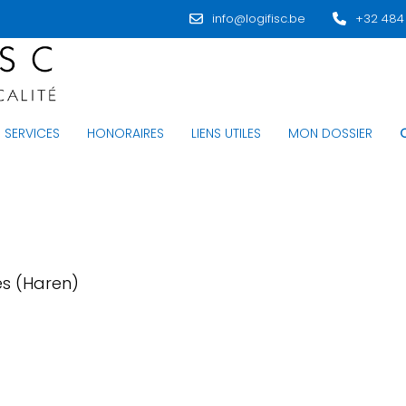
info@logifisc.be
+32 484
SERVICES
HONORAIRES
LIENS UTILES
MON DOSSIER
es (Haren)