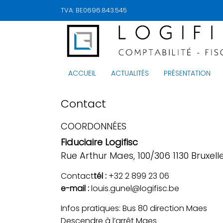
TVA: BE0696.843.545
ACCUEIL
ACTUALITÉS
PRÉSENTATION
Contact
COORDONNÉES
Fiduciaire Logifisc
Rue Arthur Maes, 100/306 1130 Bruxell
Contact
tél :
+32 2 899 23 06
e-mail :
louis.gunel@logifisc.be
Infos pratiques: Bus 80 direction Maes
Descendre à l’arrêt Maes