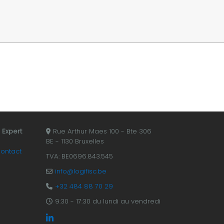
- Expert
Rue Arthur Maes 100 - Bte 306
BE - 1130 Bruxelles
ontact
TVA: BE0696.843.545
info@logifisc.be
+32 484 88 70 29
9:30 - 17:30 du lundi au vendredi