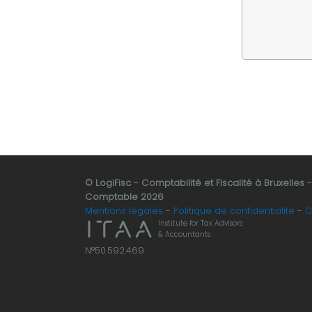
© LogiFisc - Comptabilité et Fiscalité à Bruxelles 
Comptable 2026
Mentions légales
Politique de confidentialité
C
Institute for Tax Advisors
& Accountants
N°50.592.469