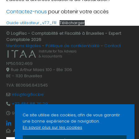
Contactez-nous
pour obtenir votre accès
Guide utilisateur_v7.7_FR
Télécharger
© LogiFisc - Comptabilité et Fiscalité à Bruxelles - Expert
Comptable 2026
Mentions légales
Politique de confidentialité
Contact
Institute for Tax Advisors
& Accountants
N°50.592.469
Rue Arthur Maes 100 - Bte 306
BE - 1130 Bruxelles
TVA: BE0696.843.545
info@logifisc.be
+32 484 88 70 29
9:30 - 17:30 du lundi au vendredi
Ce site utilise des cookies, afin de vous garantir
une bonne expérience de navigation.
En savoir plus sur les cookies
ABONNEZ-VOUS À NOTRE NEWSLETTER